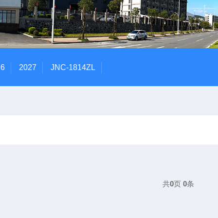
P6
2027
JNC-1814ZL
共
0
页
0
条